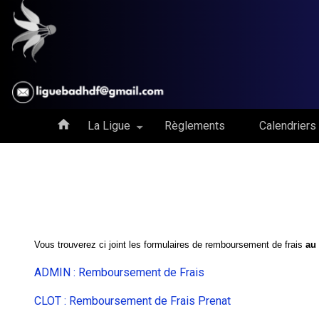
Aller
au
contenu
principal
La Ligue
Règlements
Calendriers
Vous trouverez ci joint les formulaires de remboursement de frais
au 
ADMIN : Remboursement de Frais
CLOT : Remboursement de Frais Prenat