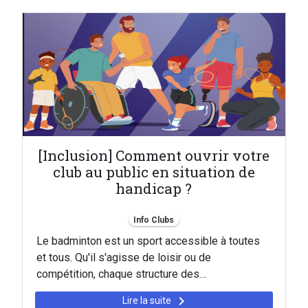
[Inclusion] Comment ouvrir votre
club au public en situation de
handicap ?
Info Clubs
Le badminton est un sport accessible à toutes
et tous. Qu'il s'agisse de loisir ou de
compétition, chaque structure des…
keyboard_arrow_right
Lire la suite