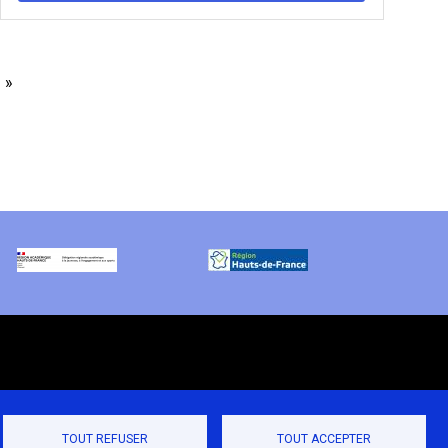
ge
Dernière
»
vante
page
TOUT REFUSER
TOUT ACCEPTER