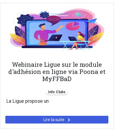
Webinaire Ligue sur le module
d'adhésion en ligne via Poona et
MyFFBaD
Info Clubs
La Ligue propose un
keyboard_arrow_right
Lire la suite