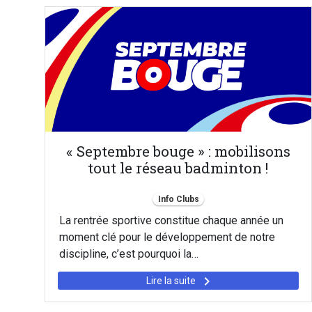
« Septembre bouge » : mobilisons
tout le réseau badminton !
Info Clubs
La rentrée sportive constitue chaque année un
moment clé pour le développement de notre
discipline, c’est pourquoi la…
keyboard_arrow_right
Lire la suite